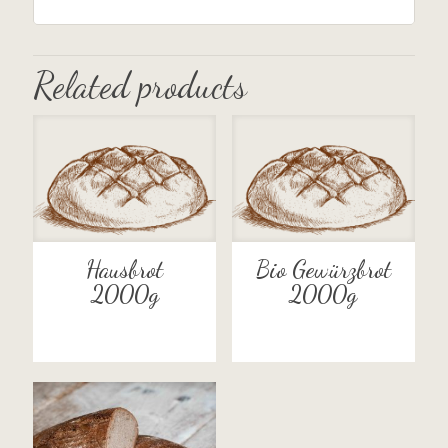
Related products
Hausbrot
Bio Gewürzbrot
2000g
2000g