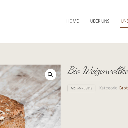
HOME
ÜBER UNS
UN
Bio Weizenvollk
Kategorie:
Bro
ART.-NR.:
8113