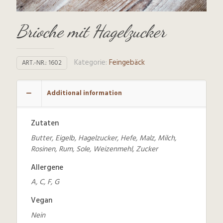
Brioche mit Hagelzucker
Kategorie:
Feingebäck
ART.-NR.:
1602
Additional information
Zutaten
Butter, Eigelb, Hagelzucker, Hefe, Malz, Milch,
Rosinen, Rum, Sole, Weizenmehl, Zucker
Allergene
A, C, F, G
Vegan
Nein