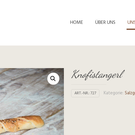
HOME
ÜBER UNS
UN
Knofistangerl
Kategorie:
Salz
ART.-NR.:
727