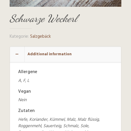
Schwarze Weckerl
Kategorie:
Salzgebäck
Additional information
Allergene
A, F, L
Vegan
Nein
Zutaten
Hefe, Koriander, Kümmel, Malz, Malz flüssig,
Roggenmehl, Sauerteig, Schmalz, Sole,