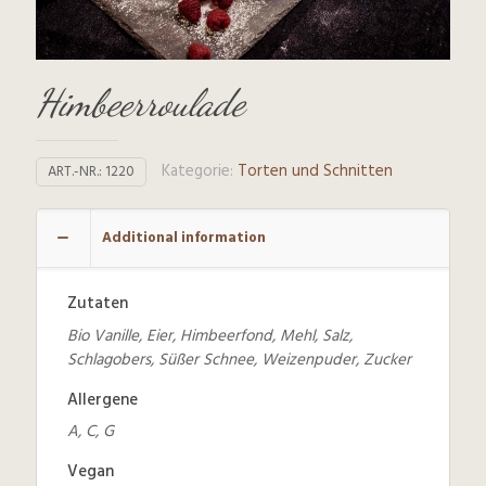
Himbeerroulade
Kategorie:
Torten und Schnitten
ART.-NR.:
1220
Additional information
Zutaten
Bio Vanille, Eier, Himbeerfond, Mehl, Salz,
Schlagobers, Süßer Schnee, Weizenpuder, Zucker
Allergene
A, C, G
Vegan