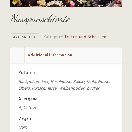
Nusspunschtorte
Kategorie:
Torten und Schnitten
ART.-NR.:
1226
Additional information
Zutaten
Backpulver, Eier, Haselnüsse, Kakao, Mehl, Nüsse,
Obers, Punschmasse, Weizenpuder, Zucker
Allergene
A, C, G, H
Vegan
Nein